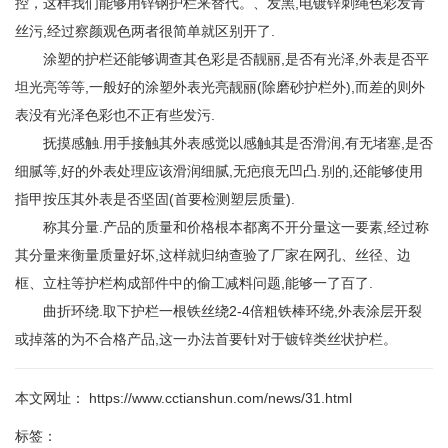
控，这样我们能够用锌钢护栏来替代。、发黑,电镀锌刺绳色彩发青
丝污,经过察颜观色两者很简单就区别开了.
涂塑的护栏还能够调查其色彩是否靓丽,是否有光泽,外表是否平
坦光亮等等,一般好的涂塑外表光亮靓丽(除磨砂护栏外),而差的则外
表没有光泽色彩也不正有些发污.
抚摸感触.用手接触其外表感觉以感触其是否滑润,有无堵塞,是否
细腻等,好的外表处理应该滑润细腻,无疤痕无凹凸.别的,还能够使用
指甲按压其外表是否坚固(首要检测塑层质量).
称其分量.产品的质量和价格根本都离不开分量这一要素,经过称
其分量来衡量质量好坏,这样就归纳查验了厂家在网孔、丝径、边
框、立柱等护栏构成部件中的偷工减料问题,能够一了百了.
曲折环绕.取下护栏一根铁丝绕2-4倍粗铁棒环绕,外表涂层开裂
或掉落的为不合格产品,这一办法首要针对于镀锌类丝状护栏。
本文网址： https://www.cctianshun.com/news/31.html
标签：